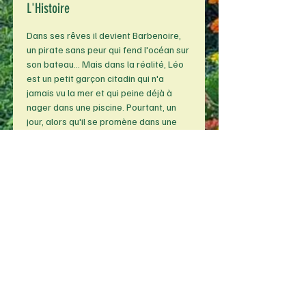
L'Histoire
Dans ses rêves il devient Barbenoire, 
un pirate sans peur qui fend l'océan sur 
son bateau... Mais dans la réalité, Léo 
est un petit garçon citadin qui n'a 
jamais vu la mer et qui peine déjà à 
nager dans une piscine. Pourtant, un 
jour, alors qu'il se promène dans une 
bibliothèque il tombe sur un petit livre 
au titre évocateur... "Comment devenir 
un vrai pirate". Il le prend chez lui et une 
fois dans sa chambre, il décide de 
l'ouvrir. Mais ce livre n'est pas un 
simple manuel. Il va entrainer Léo dans 
une folle aventure maritime...
Durée : 
Environ 45 min
Artiste :
Andreas Montero
Auteur :
 Julien Sigalas
Partager cet événement